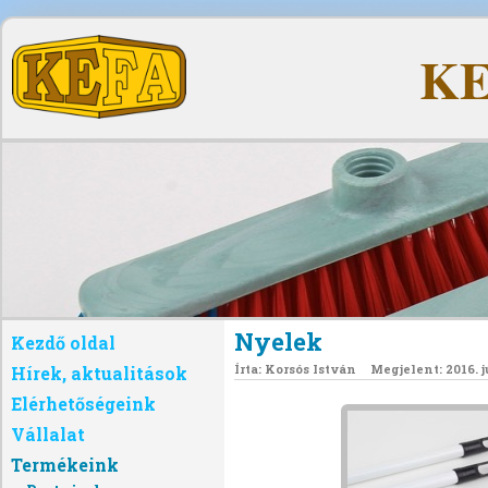
KE
Nyelek
Kezdő oldal
Írta:
Korsós István
Megjelent: 2016. j
Hírek, aktualitások
Elérhetőségeink
Vállalat
Termékeink