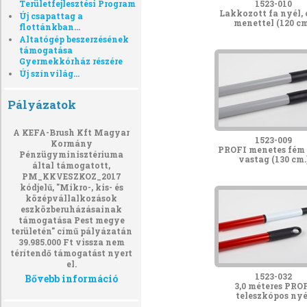
Területfejlesztési Program
1523-010
Lakkozott fa nyél, 
Új csapattag a
menettel (120 cm
flottánkban...
Altatógép beszerzésének
támogatása
Gyermekkórház részére
Új színvilág...
Pályázatok
A KEFA-Brush Kft Magyar
1523-009
Kormány
PROFI menetes fém 
Pénzügyminisztériuma
vastag (130 cm.
által támogatott,
PM_KKVESZKOZ_2017
kódjelű, "Mikro-, kis- és
középvállalkozások
eszközberuházásainak
támogatása Pest megye
területén" című pályázatán
39.985.000 Ft vissza nem
térítendő támogatást nyert
el.
1523-032
Bővebb információ
3,0 méteres PRO
teleszkópos nyé