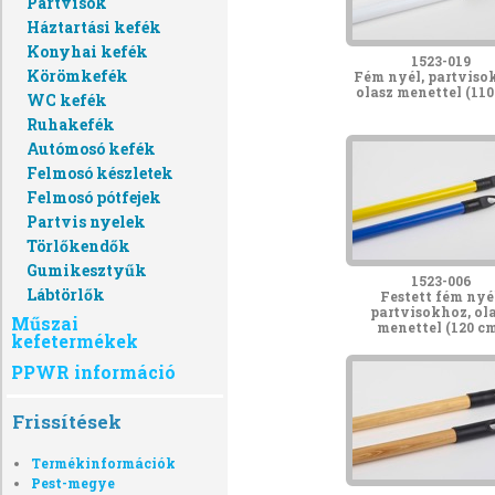
Partvisok
Háztartási kefék
Konyhai kefék
1523-019
Körömkefék
Fém nyél, partviso
olasz menettel (110
WC kefék
Ruhakefék
Autómosó kefék
Felmosó készletek
Felmosó pótfejek
Partvis nyelek
Törlőkendők
Gumikesztyűk
1523-006
Lábtörlők
Festett fém nyél
partvisokhoz, ol
Műszai
menettel (120 cm
kefetermékek
PPWR információ
Frissítések
Termékinformációk
Pest-megye