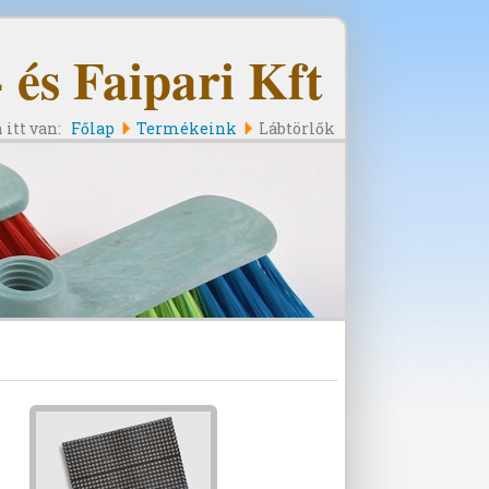
és Faipari Kft
 itt van:
Főlap
Termékeink
Lábtörlők