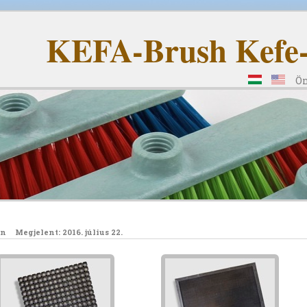
KEFA-Brush Kefe- 
Ön
k
án
Megjelent: 2016. július 22.