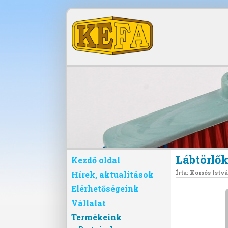
Lábtörlő
Kezdő oldal
Írta:
Korsós Istv
Hírek, aktualitások
Elérhetőségeink
Vállalat
Termékeink