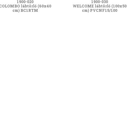
1900-020
1900-030
COLOMBO lábtörlő (60x40
WELCOME lábtörlő (100x50
cm) BC1RTM
cm) PVCNF15/100