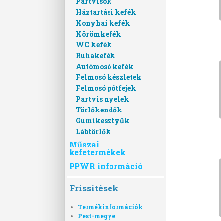
Partvisok
Háztartási kefék
Konyhai kefék
Körömkefék
WC kefék
Ruhakefék
Autómosó kefék
Felmosó készletek
Felmosó pótfejek
Partvis nyelek
Törlőkendők
Gumikesztyűk
Lábtörlők
Műszai
kefetermékek
PPWR információ
Frissítések
Termékinformációk
Pest-megye