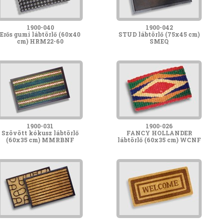
1900-040
1900-042
Erős gumi lábtörlő (60x40
STUD lábtörlő (75x45 cm)
cm) HRM22-60
SMEQ
1900-031
1900-026
Szövött kókusz lábtörlő
FANCY HOLLANDER
(60x35 cm) MMRBNF
lábtörlő (60x35 cm) WCNF