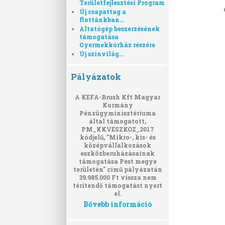
Területfejlesztési Program
Új csapattag a
flottánkban...
Altatógép beszerzésének
támogatása
Gyermekkórház részére
Új színvilág...
Pályázatok
A KEFA-Brush Kft Magyar
Kormány
Pénzügyminisztériuma
által támogatott,
PM_KKVESZKOZ_2017
kódjelű, "Mikro-, kis- és
középvállalkozások
eszközberuházásainak
támogatása Pest megye
területén" című pályázatán
39.985.000 Ft vissza nem
térítendő támogatást nyert
el.
Bővebb információ