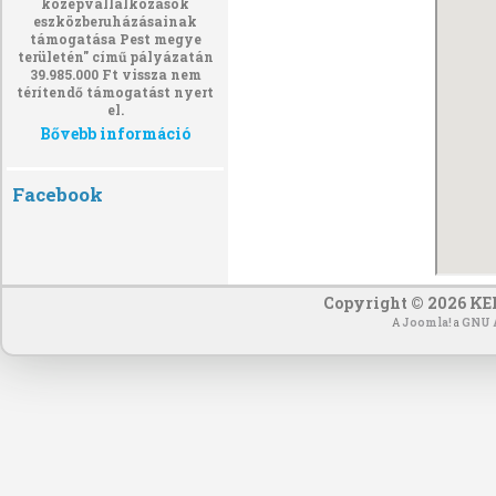
középvállalkozások
eszközberuházásainak
támogatása Pest megye
területén" című pályázatán
39.985.000 Ft vissza nem
térítendő támogatást nyert
el.
Bővebb információ
Facebook
Copyright © 2026 KEF
A
Joomla!
a
GNU Á