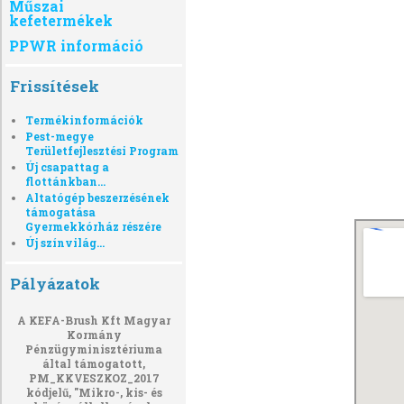
Műszai
kefetermékek
PPWR információ
Frissítések
Termékinformációk
Pest-megye
Területfejlesztési Program
Új csapattag a
flottánkban...
Altatógép beszerzésének
támogatása
Gyermekkórház részére
Új színvilág...
Pályázatok
A KEFA-Brush Kft Magyar
Kormány
Pénzügyminisztériuma
által támogatott,
PM_KKVESZKOZ_2017
kódjelű, "Mikro-, kis- és