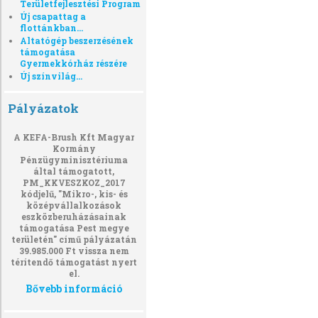
Területfejlesztési Program
Új csapattag a
flottánkban...
Altatógép beszerzésének
támogatása
Gyermekkórház részére
Új színvilág...
Pályázatok
A KEFA-Brush Kft Magyar
Kormány
Pénzügyminisztériuma
által támogatott,
PM_KKVESZKOZ_2017
kódjelű, "Mikro-, kis- és
középvállalkozások
eszközberuházásainak
támogatása Pest megye
területén" című pályázatán
39.985.000 Ft vissza nem
térítendő támogatást nyert
el.
Bővebb információ