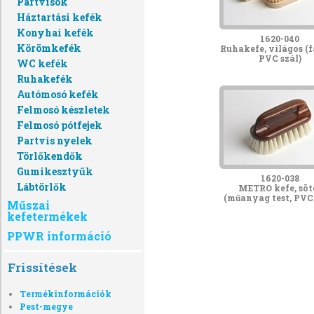
Partvisok
Háztartási kefék
Konyhai kefék
1620-040
Körömkefék
Ruhakefe, világos (fa
PVC szál)
WC kefék
Ruhakefék
Autómosó kefék
Felmosó készletek
Felmosó pótfejek
Partvis nyelek
Törlőkendők
Gumikesztyűk
1620-038
Lábtörlők
METRO kefe, söt
(műanyag test, PVC 
Műszai
kefetermékek
PPWR információ
Frissítések
Termékinformációk
Pest-megye