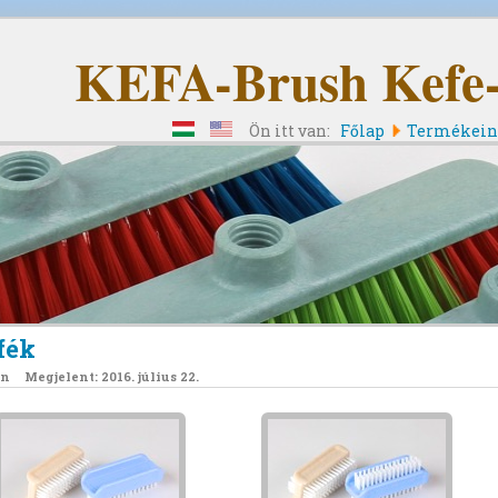
KEFA-Brush Kefe- 
Ön itt van:
Főlap
Termékei
fék
án
Megjelent: 2016. július 22.