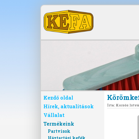
Körömke
Kezdő oldal
Írta:
Korsós Istv
Hírek, aktualitások
Vállalat
Termékeink
Partvisok
Háztartási kefék