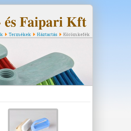
és Faipari Kft
nk
Termékek
Háztartás
Körömkefék