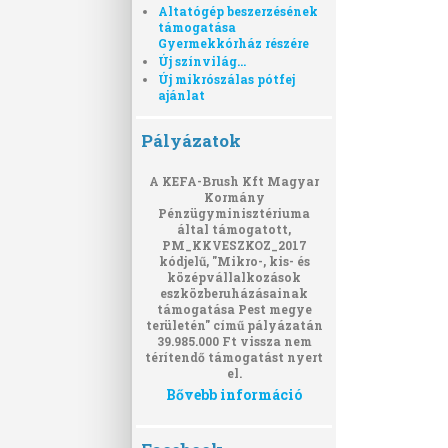
Altatógép beszerzésének
támogatása
Gyermekkórház részére
Új színvilág...
Új mikrószálas pótfej
ajánlat
Pályázatok
A KEFA-Brush Kft Magyar
Kormány
Pénzügyminisztériuma
által támogatott,
PM_KKVESZKOZ_2017
kódjelű, "Mikro-, kis- és
középvállalkozások
eszközberuházásainak
támogatása Pest megye
területén" című pályázatán
39.985.000 Ft vissza nem
térítendő támogatást nyert
el.
Bővebb információ